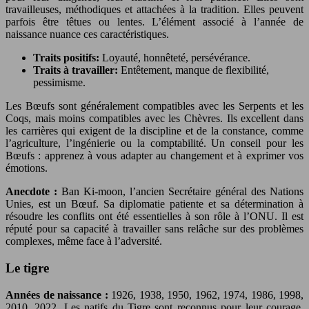
travailleuses, méthodiques et attachées à la tradition. Elles peuvent
parfois être têtues ou lentes. L’élément associé à l’année de
naissance nuance ces caractéristiques.
Traits positifs:
Loyauté, honnêteté, persévérance.
Traits à travailler:
Entêtement, manque de flexibilité,
pessimisme.
Les Bœufs sont généralement compatibles avec les Serpents et les
Coqs, mais moins compatibles avec les Chèvres. Ils excellent dans
les carrières qui exigent de la discipline et de la constance, comme
l’agriculture, l’ingénierie ou la comptabilité. Un conseil pour les
Bœufs : apprenez à vous adapter au changement et à exprimer vos
émotions.
Anecdote :
Ban Ki-moon, l’ancien Secrétaire général des Nations
Unies, est un Bœuf. Sa diplomatie patiente et sa détermination à
résoudre les conflits ont été essentielles à son rôle à l’ONU. Il est
réputé pour sa capacité à travailler sans relâche sur des problèmes
complexes, même face à l’adversité.
Le tigre
Années de naissance :
1926, 1938, 1950, 1962, 1974, 1986, 1998,
2010, 2022. Les natifs du Tigre sont reconnus pour leur courage,