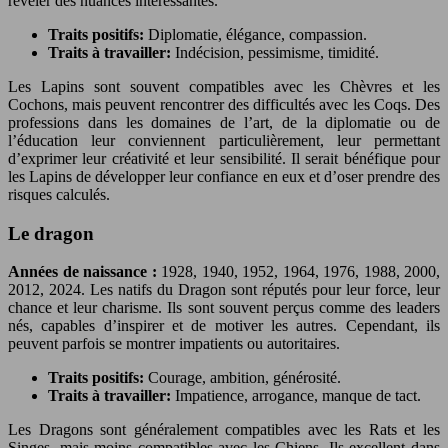
révéler des nuances intéressantes.
Traits positifs:
Diplomatie, élégance, compassion.
Traits à travailler:
Indécision, pessimisme, timidité.
Les Lapins sont souvent compatibles avec les Chèvres et les
Cochons, mais peuvent rencontrer des difficultés avec les Coqs. Des
professions dans les domaines de l’art, de la diplomatie ou de
l’éducation leur conviennent particulièrement, leur permettant
d’exprimer leur créativité et leur sensibilité. Il serait bénéfique pour
les Lapins de développer leur confiance en eux et d’oser prendre des
risques calculés.
Le dragon
Années de naissance :
1928, 1940, 1952, 1964, 1976, 1988, 2000,
2012, 2024. Les natifs du Dragon sont réputés pour leur force, leur
chance et leur charisme. Ils sont souvent perçus comme des leaders
nés, capables d’inspirer et de motiver les autres. Cependant, ils
peuvent parfois se montrer impatients ou autoritaires.
Traits positifs:
Courage, ambition, générosité.
Traits à travailler:
Impatience, arrogance, manque de tact.
Les Dragons sont généralement compatibles avec les Rats et les
Singes, mais moins compatibles avec les Chiens. Ils excellent dans