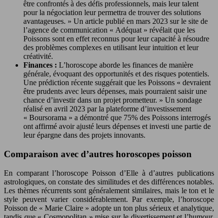
être confrontés à des défis professionnels, mais leur talent
pour la négociation leur permettra de trouver des solutions
avantageuses. » Un article publié en mars 2023 sur le site de
l’agence de communication « Adéquat » révélait que les
Poissons sont en effet reconnus pour leur capacité à résoudre
des problèmes complexes en utilisant leur intuition et leur
créativité.
Finances :
L’horoscope aborde les finances de manière
générale, évoquant des opportunités et des risques potentiels.
Une prédiction récente suggérait que les Poissons « devraient
être prudents avec leurs dépenses, mais pourraient saisir une
chance d’investir dans un projet prometteur. » Un sondage
réalisé en avril 2023 par la plateforme d’investissement
« Boursorama » a démontré que 75% des Poissons interrogés
ont affirmé avoir ajusté leurs dépenses et investi une partie de
leur épargne dans des projets innovants.
Comparaison avec d’autres horoscopes poisson
En comparant l’horoscope Poisson d’Elle à d’autres publications
astrologiques, on constate des similitudes et des différences notables.
Les thèmes récurrents sont généralement similaires, mais le ton et le
style peuvent varier considérablement. Par exemple, l’horoscope
Poisson de « Marie Claire » adopte un ton plus sérieux et analytique,
tandis que « Cosmopolitan » mise sur le divertissement et l’humour.