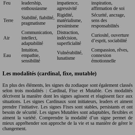
Feu
leadership,
impatience,
inspiration,
enthousiasme
agressivité
affirmation de soi
Rigidité,
Sécurité, ancrage,
Stabilité, fiabilité,
Terre
matérialisme,
sens des
pragmatisme
pessimisme
responsabilités
Communication,
Distraction,
Curiosité, ouverture
Air
intellect,
indécision,
d’esprit, sociabilité
adaptabilité
superficialité
Intuition,
Compassion, rêves,
Vulnérabilité,
Eau
empathie,
connexion
lunatisme
sensibilité
émotionnelle
Les modalités (cardinal, fixe, mutable)
En plus des éléments, les signes du zodiaque sont également classés
selon trois modalités : Cardinal, Fixe et Mutable. Ces modalités
décrivent la manière dont les signes agissent et réagissent face aux
situations. Les signes Cardinaux sont initiateurs, leaders et aiment
prendre l’initiative. Les signes Fixes sont stables, persistants et ont
besoin de sécurité. Les signes Mutables sont adaptables, flexibles et
aiment la variété. Comprendre la modalité d’un signe permet de
mieux appréhender son approche de la vie et sa manière de gérer le
changement.