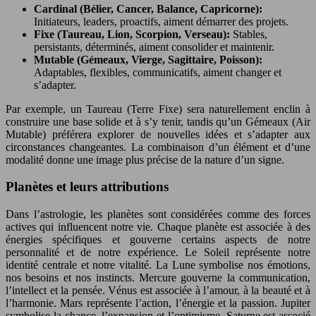
Cardinal (Bélier, Cancer, Balance, Capricorne):
Initiateurs, leaders, proactifs, aiment démarrer des projets.
Fixe (Taureau, Lion, Scorpion, Verseau):
Stables,
persistants, déterminés, aiment consolider et maintenir.
Mutable (Gémeaux, Vierge, Sagittaire, Poisson):
Adaptables, flexibles, communicatifs, aiment changer et
s’adapter.
Par exemple, un Taureau (Terre Fixe) sera naturellement enclin à
construire une base solide et à s’y tenir, tandis qu’un Gémeaux (Air
Mutable) préférera explorer de nouvelles idées et s’adapter aux
circonstances changeantes. La combinaison d’un élément et d’une
modalité donne une image plus précise de la nature d’un signe.
Planètes et leurs attributions
Dans l’astrologie, les planètes sont considérées comme des forces
actives qui influencent notre vie. Chaque planète est associée à des
énergies spécifiques et gouverne certains aspects de notre
personnalité et de notre expérience. Le Soleil représente notre
identité centrale et notre vitalité. La Lune symbolise nos émotions,
nos besoins et nos instincts. Mercure gouverne la communication,
l’intellect et la pensée. Vénus est associée à l’amour, à la beauté et à
l’harmonie. Mars représente l’action, l’énergie et la passion. Jupiter
symbolise la chance, l’expansion et l’optimisme. Saturne est associé