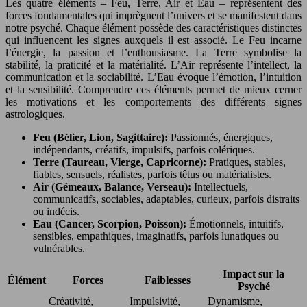
Les quatre éléments – Feu, Terre, Air et Eau – représentent des
forces fondamentales qui imprègnent l’univers et se manifestent dans
notre psyché. Chaque élément possède des caractéristiques distinctes
qui influencent les signes auxquels il est associé. Le Feu incarne
l’énergie, la passion et l’enthousiasme. La Terre symbolise la
stabilité, la praticité et la matérialité. L’Air représente l’intellect, la
communication et la sociabilité. L’Eau évoque l’émotion, l’intuition
et la sensibilité. Comprendre ces éléments permet de mieux cerner
les motivations et les comportements des différents signes
astrologiques.
Feu (Bélier, Lion, Sagittaire):
Passionnés, énergiques,
indépendants, créatifs, impulsifs, parfois colériques.
Terre (Taureau, Vierge, Capricorne):
Pratiques, stables,
fiables, sensuels, réalistes, parfois têtus ou matérialistes.
Air (Gémeaux, Balance, Verseau):
Intellectuels,
communicatifs, sociables, adaptables, curieux, parfois distraits
ou indécis.
Eau (Cancer, Scorpion, Poisson):
Émotionnels, intuitifs,
sensibles, empathiques, imaginatifs, parfois lunatiques ou
vulnérables.
Impact sur la
Élément
Forces
Faiblesses
Psyché
Créativité,
Impulsivité,
Dynamisme,