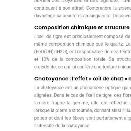
Au-delà des croyances et des légendes, l’œil
contribuent à son attrait. Comprendre la scie
davantage sa beauté et sa singularité. Découvro
Composition chimique et structure c
L’œil de tigre est principalement composé de
même composition chimique que le quartz. La 
(FeO(OH)·nH2O), est responsable de ses teinte
et 10% de la composition totale. Sa structu
crocidolite, ce qui lui confère une texture uniq
Chatoyance : l’effet « œil de chat »
La chatoyance est un phénomène optique qui se 
alignées. Dans le cas de l’œil de tigre, ces fib
lumière frappe la gemme, elle est réfléchie
lorsque la pierre est tournée, donnant ainsi l’il
polies et dont les fibres sont parfaitement ali
l’intensité de la chatoyance.