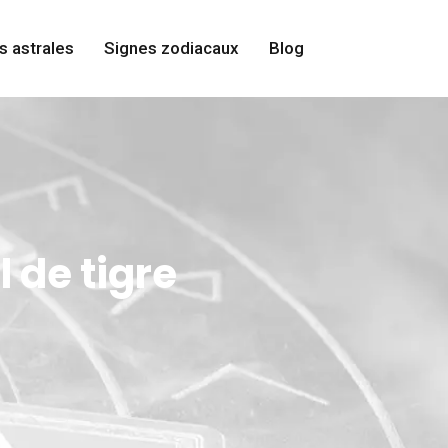
s astrales
Signes zodiacaux
Blog
 de tigre