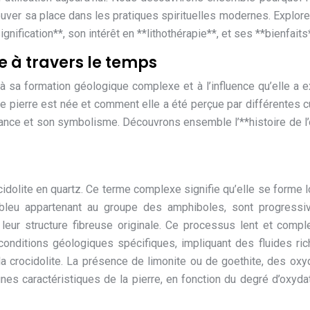
trouver sa place dans les pratiques spirituelles modernes. Explor
ignification**, son intérêt en **lithothérapie**, et ses **bienfaits
e à travers le temps
e à sa formation géologique complexe et à l’influence qu’elle a 
e pierre est née et comment elle a été perçue par différentes c
nce et son symbolisme. Découvrons ensemble l’**histoire de l’
dolite en quartz. Ce terme complexe signifie qu’elle se forme 
ux bleu appartenant au groupe des amphiboles, sont progress
leur structure fibreuse originale. Ce processus lent et comp
conditions géologiques spécifiques, impliquant des fluides ri
la crocidolite. La présence de limonite ou de goethite, des ox
nes caractéristiques de la pierre, en fonction du degré d’oxyda