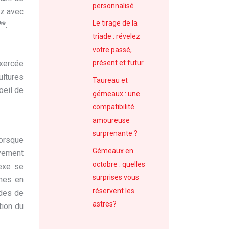
personnalisé
ez avec
Le tirage de la
**.
triade : révelez
votre passé,
exercée
présent et futur
ultures
Taureau et
oeil de
gémeaux : une
compatibilité
amoureuse
surprenante ?
lorsque
Gémeaux en
ivement
octobre : quelles
lexe se
surprises vous
ches en
réservent les
ydes de
astres?
tion du