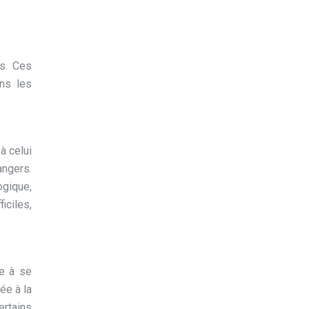
es. Ces
ons les
à celui
angers.
ogique,
iciles,
de à se
ée à la
ertains