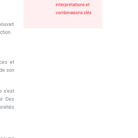
interprétations et
combinaisons clés
pouvait
ction
ices et
 de son
e s’est
ir. Des
priétés