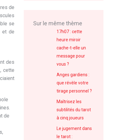
bres de
uscules
Sur le même thème
mble se
e et de
17h07 : cette
heure miroir
cache-t-elle un
message pour
ant des
vous ?
, cette
Anges gardiens :
ciaient
que révèle votre
tirage personnel ?
bole
Maîtrisez les
ines.
subtilités du tarot
nt de
à cinq joueurs
Le jugement dans
s,
le tarot :