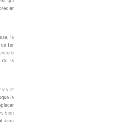
ues qui
précier
sse, la
 de fer
entre 5
e de la
èles et
sque la
éplacer
es bien
al dans