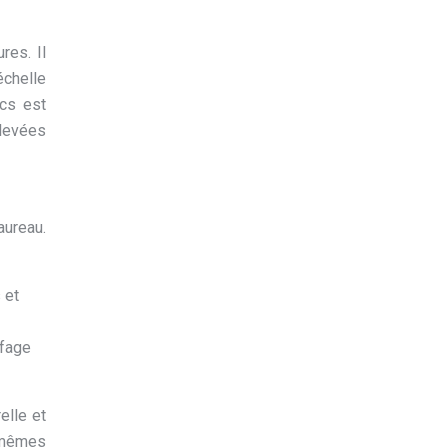
res. Il
échelle
ocs est
élevées
aureau.
 et
ffage
elle et
s mêmes