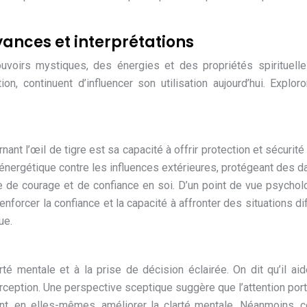
yances et interprétations
uvoirs mystiques, des énergies et des propriétés spirituell
ion, continuent d’influencer son utilisation aujourd’hui. Explor
t l’œil de tigre est sa capacité à offrir protection et sécurité 
r énergétique contre les influences extérieures, protégeant des d
de courage et de confiance en soi. D’un point de vue psychol
nforcer la confiance et la capacité à affronter des situations diff
ue.
té mentale et à la prise de décision éclairée. On dit qu’il ai
erception. Une perspective sceptique suggère que l’attention port
ent, en elles-mêmes, améliorer la clarté mentale. Néanmoins, c