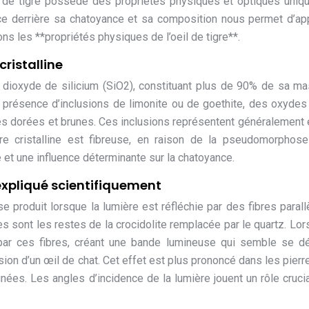
 de tigre possède des propriétés physiques et optiques uniq
nce derrière sa chatoyance et sa composition nous permet d’ap
ns les **propriétés physiques de l’oeil de tigre**.
ristalline
 dioxyde de silicium (SiO2), constituant plus de 90% de sa ma
présence d’inclusions de limonite ou de goethite, des oxydes
s dorées et brunes. Ces inclusions représentent généralement 
re cristalline est fibreuse, en raison de la pseudomorphos
ue et une influence déterminante sur la chatoyance.
 expliqué scientifiquement
produit lorsque la lumière est réfléchie par des fibres parall
res sont les restes de la crocidolite remplacée par le quartz. Lor
 par ces fibres, créant une bande lumineuse qui semble se d
lusion d’un œil de chat. Cet effet est plus prononcé dans les pierr
gnées. Les angles d’incidence de la lumière jouent un rôle cruci