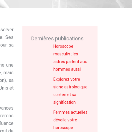
bserver
le. Ses
Dernières publications
pour sa
Horoscope
masculin : les
astres parlent aux
nne une
hommes aussi
é, mais
Explorez votre
on), sa
signe astrologique
Unis et
coréen et sa
signification
oyances
Femmes actuelles
orerons
dévoile votre
fluence
horoscope
’œil de