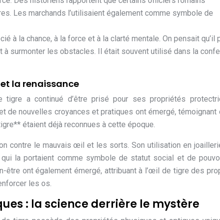
orce. Des historiens rapportent que certains officiers romains
rmures. Les marchands l’utilisaient également comme symbole de
cié à la chance, à la force et à la clarté mentale. On pensait qu’il 
 à surmonter les obstacles. Il était souvent utilisé dans la confe
 et la renaissance
tigre a continué d’être prisé pour ses propriétés protectr
e, et de nouvelles croyances et pratiques ont émergé, témoignant
 tigre** étaient déjà reconnues à cette époque.
 contre le mauvais œil et les sorts. Son utilisation en joailleri
qui la portaient comme symbole de statut social et de pouvo
n-être ont également émergé, attribuant à l’œil de tigre des pro
enforcer les os.
ues : la science derrière le mystère