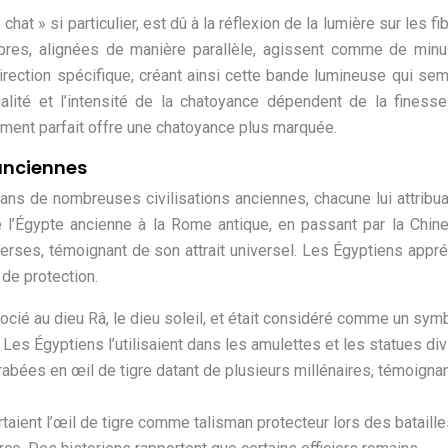
at » si particulier, est dû à la réflexion de la lumière sur les fi
ibres, alignées de manière parallèle, agissent comme de min
direction spécifique, créant ainsi cette bande lumineuse qui se
ualité et l’intensité de la chatoyance dépendent de la finess
nement parfait offre une chatoyance plus marquée.
 anciennes
ans de nombreuses civilisations anciennes, chacune lui attribu
e l’Égypte ancienne à la Rome antique, en passant par la Chine
erses, témoignant de son attrait universel. Les Égyptiens appré
 de protection.
socié au dieu Râ, le dieu soleil, et était considéré comme un sym
Les Égyptiens l’utilisaient dans les amulettes et les statues div
bées en œil de tigre datant de plusieurs millénaires, témoigna
taient l’œil de tigre comme talisman protecteur lors des bataille