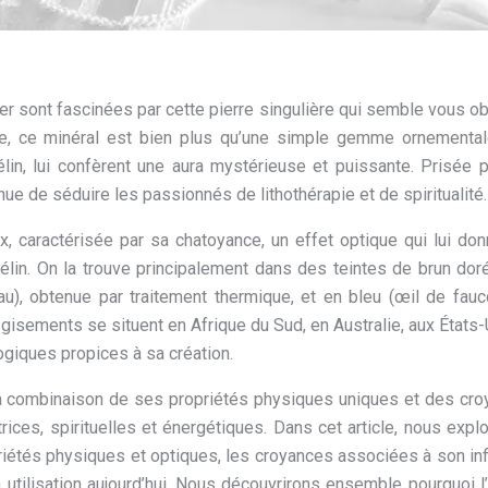
er sont fascinées par cette pierre singulière qui semble vous o
nte, ce minéral est bien plus qu’une simple gemme ornementa
lin, lui confèrent une aura mystérieuse et puissante. Prisée 
ue de séduire les passionnés de lithothérapie et de spiritualité.
ux, caractérisée par sa chatoyance, un effet optique qui lui do
élin. On la trouve principalement dans des teintes de brun dor
u), obtenue par traitement thermique, et en bleu (œil de fauc
 gisements se situent en Afrique du Sud, en Australie, aux États-
ogiques propices à sa création.
s la combinaison de ses propriétés physiques uniques et des cr
trices, spirituelles et énergétiques. Dans cet article, nous expl
riétés physiques et optiques, les croyances associées à son in
 utilisation aujourd’hui. Nous découvrirons ensemble pourquoi l