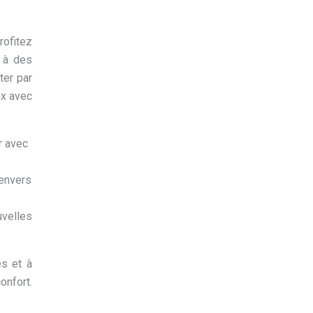
rofitez
r à des
ter par
ux avec
r avec
 envers
uvelles
es et à
onfort.