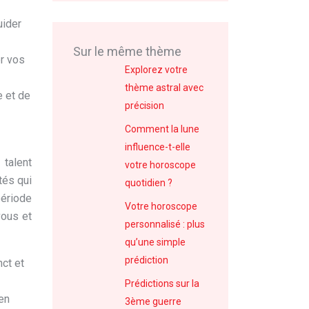
uider
Sur le même thème
er vos
Explorez votre
thème astral avec
e et de
précision
Comment la lune
influence-t-elle
 talent
votre horoscope
tés qui
quotidien ?
période
Votre horoscope
vous et
personnalisé : plus
qu’une simple
prédiction
nct et
Prédictions sur la
en
3ème guerre