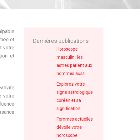
alpable
rnée et
Dernières publications
t votre
Horoscope
tion et
masculin : les
astres parlent aux
hommes aussi
Explorez votre
ativité
signe astrologique
e votre
coréen et sa
fluence
signification
issance
Femmes actuelles
dévoile votre
horoscope