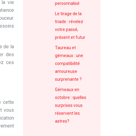
 la vie
personnalisé
atience
Le tirage de la
ouceur.
triade : révelez
besoins
votre passé,
présent et futur
e de la
Taureau et
ter des
gémeaux : une
sez ces
compatibilité
amoureuse
surprenante ?
Gémeaux en
octobre : quelles
e cette
surprises vous
it vous
réservent les
ication
astres?
ivement