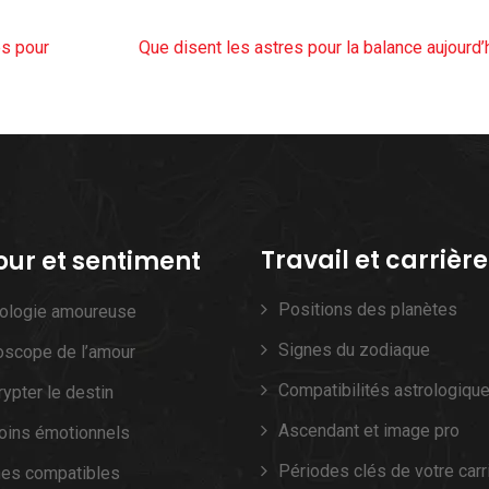
es pour
Que disent les astres pour la balance aujourd’
Travail et carrière
ur et sentiment
Positions des planètes
rologie amoureuse
Signes du zodiaque
oscope de l’amour
Compatibilités astrologiqu
ypter le destin
Ascendant et image pro
oins émotionnels
Périodes clés de votre carr
nes compatibles