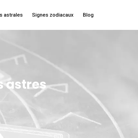
s astrales
Signes zodiacaux
Blog
s astres