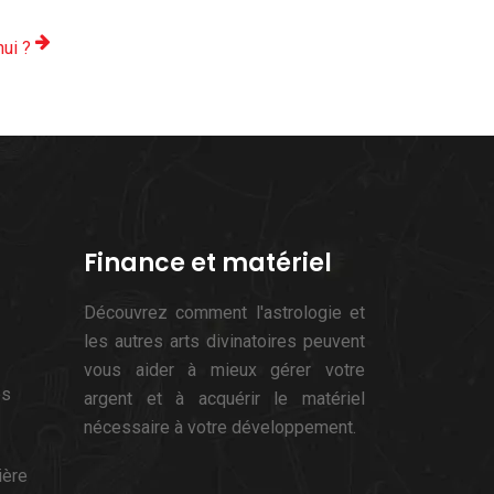
hui ?
Finance et matériel
Découvrez comment l'astrologie et
les autres arts divinatoires peuvent
vous aider à mieux gérer votre
es
argent et à acquérir le matériel
nécessaire à votre développement.
ière