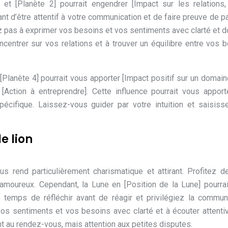
 et [Planète 2] pourrait engendrer [Impact sur les relations,
rtant d’être attentif à votre communication et de faire preuve de p
ez pas à exprimer vos besoins et vos sentiments avec clarté et d
oncentrer sur vos relations et à trouver un équilibre entre vos 
 [Planète 4] pourrait vous apporter [Impact positif sur un domain
 [Action à entreprendre]. Cette influence pourrait vous appor
écifique. Laissez-vous guider par votre intuition et saisis
e lion
us rend particulièrement charismatique et attirant. Profitez d
 amoureux. Cependant, la Lune en [Position de la Lune] pourra
e temps de réfléchir avant de réagir et privilégiez la commun
vos sentiments et vos besoins avec clarté et à écouter attent
nt au rendez-vous, mais attention aux petites disputes.