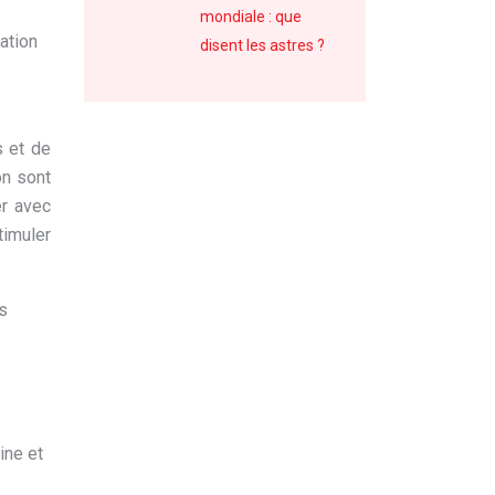
mondiale : que
ation
disent les astres ?
s et de
on sont
er avec
timuler
s
ine et