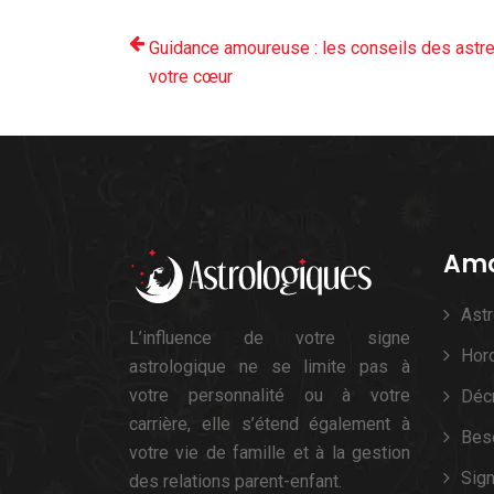
Guidance amoureuse : les conseils des astr
votre cœur
Amo
Ast
L’influence de votre signe
Hor
astrologique ne se limite pas à
votre personnalité ou à votre
Décr
carrière, elle s’étend également à
Bes
votre vie de famille et à la gestion
Sig
des relations parent-enfant.