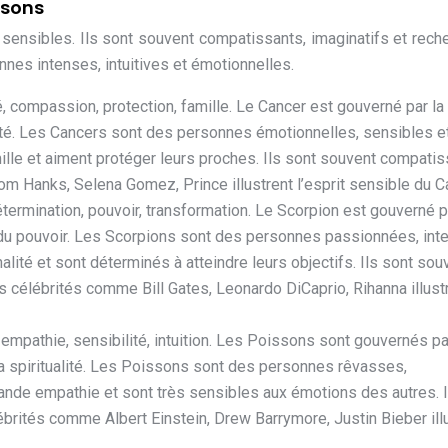
ssons
t sensibles. Ils sont souvent compatissants, imaginatifs et rech
nes intenses, intuitives et émotionnelles.
ité, compassion, protection, famille. Le Cancer est gouverné par la
lité. Les Cancers sont des personnes émotionnelles, sensibles e
famille et aiment protéger leurs proches. Ils sont souvent compati
 Hanks, Selena Gomez, Prince illustrent l’esprit sensible du C
détermination, pouvoir, transformation. Le Scorpion est gouverné p
et du pouvoir. Les Scorpions sont des personnes passionnées, in
alité et sont déterminés à atteindre leurs objectifs. Ils sont sou
célébrités comme Bill Gates, Leonardo DiCaprio, Rihanna illustr
é, empathie, sensibilité, intuition. Les Poissons sont gouvernés pa
 la spiritualité. Les Poissons sont des personnes rêvasses,
grande empathie et sont très sensibles aux émotions des autres. I
lébrités comme Albert Einstein, Drew Barrymore, Justin Bieber ill