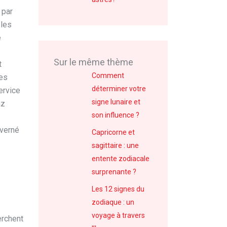
 par
 les
e
Sur le même thème
t
Comment
nes
déterminer votre
ervice
signe lunaire et
az
son influence ?
uverné
Capricorne et
sagittaire : une
entente zodiacale
surprenante ?
Les 12 signes du
zodiaque : un
voyage à travers
erchent