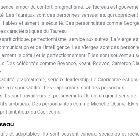
é, patience, amour du confort, pragmatisme. Le Taureau est gouverné
uté. Les Taureaux sont des personnes sensuelles, qui apprécient
es, fiables et aiment la sécurité. Des personnalités comme Georg
les caractéristiques du Taureau.
 esprit critique, perfectionnisme, service aux autres. La Vierge es
communication et de l’intelligence. Les Vierges sont des person
 aiment le détail et le perfectionnement. Elles sont souvent au s
ieux. Des célébrités comme Beyoncé, Keanu Reeves, Cameron Di
.
nsabilité, pragmatisme, sérieux, leadership. Le Capricorne est go
t de la responsabilité. Les Capricornes sont des personnes
 Ils sont travailleurs et persévérants. Ils ont un grand sens de
ectifs ambitieux. Des personnalités comme Michelle Obama, Elvis
prit ambitieux du Capricorne.
rseau
tifs et adaptables. Ils sont souvent curieux, sociables et rech