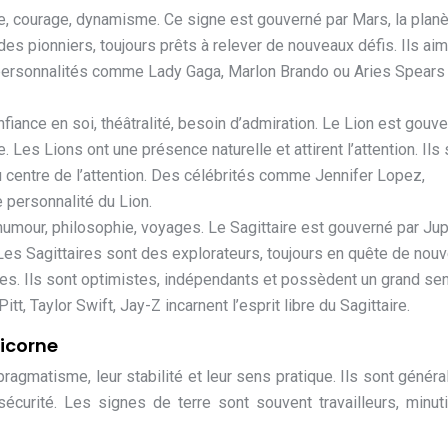
e, courage, dynamisme. Ce signe est gouverné par Mars, la plan
 des pionniers, toujours prêts à relever de nouveaux défis. Ils ai
es personnalités comme Lady Gaga, Marlon Brando ou Aries Spears
onfiance en soi, théâtralité, besoin d’admiration. Le Lion est gouv
e. Les Lions ont une présence naturelle et attirent l’attention. Ils
 centre de l’attention. Des célébrités comme Jennifer Lopez,
e personnalité du Lion.
 humour, philosophie, voyages. Le Sagittaire est gouverné par Jupi
Les Sagittaires sont des explorateurs, toujours en quête de nouv
es. Ils sont optimistes, indépendants et possèdent un grand se
, Taylor Swift, Jay-Z incarnent l’esprit libre du Sagittaire.
ricorne
pragmatisme, leur stabilité et leur sens pratique. Ils sont génér
sécurité. Les signes de terre sont souvent travailleurs, minut