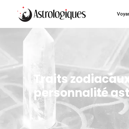
Voya
Traits zodiacaux
personnalité ast