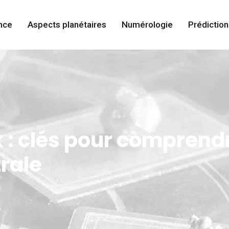
nce
Aspects planétaires
Numérologie
Prédiction
 : clés pour comprend
rale