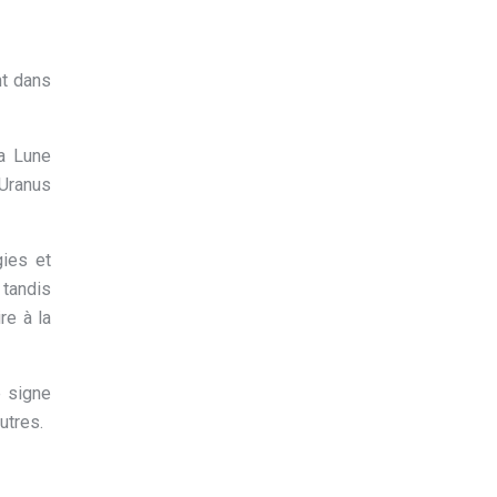
nt dans
la Lune
 Uranus
gies et
 tandis
re à la
e signe
utres.