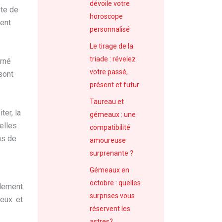
dévoile votre
ète de
horoscope
ment
personnalisé
Le tirage de la
triade : révelez
erné
votre passé,
 sont
présent et futur
Taureau et
ter, la
gémeaux : une
elles
compatibilité
ns de
amoureuse
surprenante ?
Gémeaux en
octobre : quelles
alement
surprises vous
ieux et
réservent les
astres?