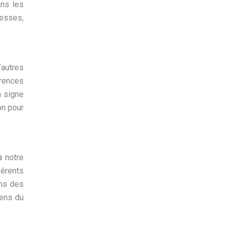
ans les
lesses,
’autres
érences
n signe
on pour
à notre
férents
ans des
sens du