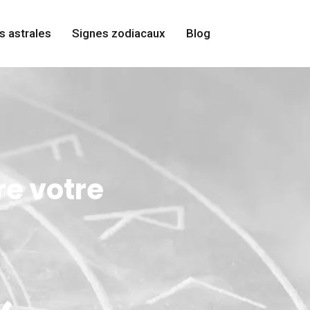
s astrales
Signes zodiacaux
Blog
re votre