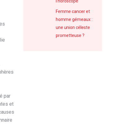
l’horoscope
Femme cancer et
homme gémeaux :
nes
une union céleste
prometteuse ?
lie
,
sphères
é par
ntes et
 causes
nnaire