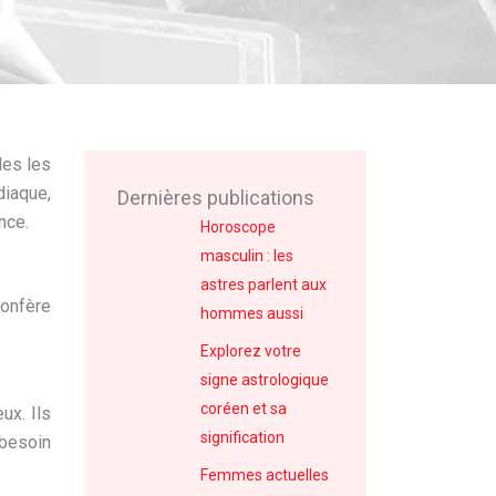
les les
diaque,
Dernières publications
nce.
Horoscope
masculin : les
astres parlent aux
confère
hommes aussi
Explorez votre
signe astrologique
coréen et sa
ux. Ils
signification
 besoin
Femmes actuelles